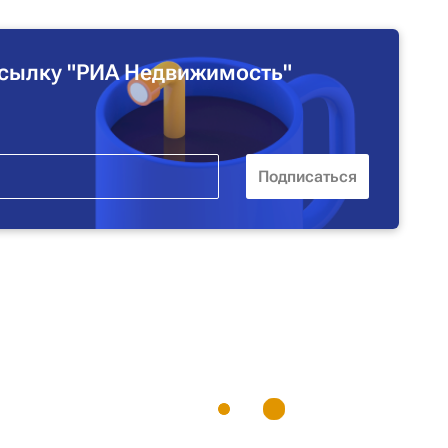
сылку "РИА Недвижимость"