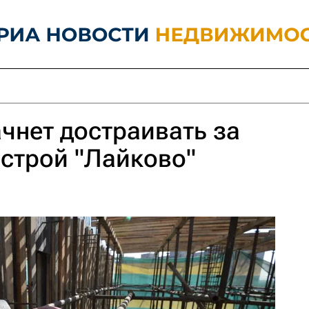
ачнет достраивать за
острой "Лайково"