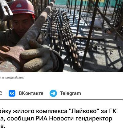
и в медиабанк
С
ВКонтакте
Telegram
ойку жилого комплекса "Лайково" за ГК
да, сообщил РИА Новости гендиректор
в.