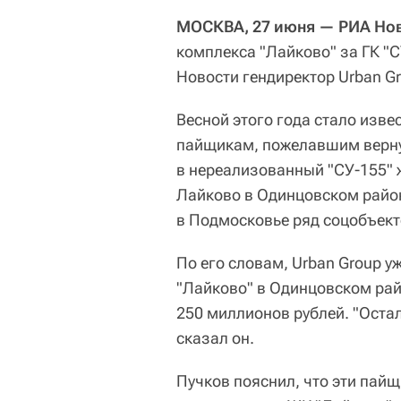
МОСКВА, 27 июня — РИА Нов
комплекса "Лайково" за ГК "С
Новости гендиректор Urban G
Весной этого года стало изве
пайщикам, пожелавшим верну
в нереализованный "СУ-155" 
Лайково в Одинцовском район
в Подмосковье ряд соцобъекто
По его словам, Urban Group 
"Лайково" в Одинцовском рай
250 миллионов рублей. "Остал
сказал он.
Пучков пояснил, что эти пайщ