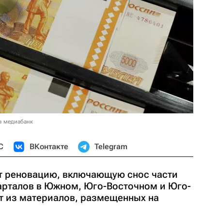
в медиабанк
С
ВКонтакте
Telegram
т реновацию, включающую снос части
арталов в Южном, Юго-Восточном и Юго-
ет из материалов, размещенных на