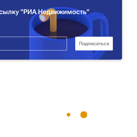
сылку "РИА Недвижимость"