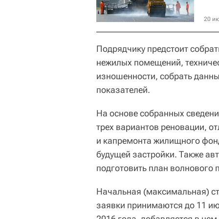
20 ию
Подрядчику предстоит собрат
нежилых помещений, техничес
изношенности, собрать данны
показателей.
На основе собранных сведени
трех вариантов реновации, о
и капремонта жилищного фонд
будущей застройки. Также ав
подготовить план волнового 
Начальная (максимальная) ст
заявки принимаются до 11 ию
2016 года, добавляется в нем