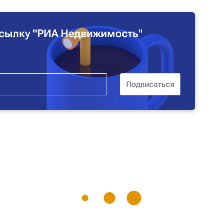
сылку "РИА Недвижимость"