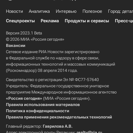
Новости
Аналитика
Интервью
Полезное
Город: дета
Спецпроекты
Реклама
Продукты и сервисы
Пресс-ц
Версия 2023.1 Beta
© 2026 МИА «Россия сегодня»
Вакансии
Сетевое издание РИА Новости зарегистрировано
в Федеральной службе по надзору в сфере связи,
информационных технологий и массовых коммуникаций
(Роскомнадзор) 08 апреля 2014 года.
Свидетельство о регистрации Эл № ФС77-57640
Учредитель: Федеральное государственное унитарное
предприятие Международное информационное агентство
«Россия сегодня»
(МИА «Россия сегодня»).
Правила использования материалов
Политика конфиденциальности
Правила применения рекомендательных технологий
Главный редактор:
Гаврилова А.В.
Адрес электронной почты Редакции:
realty@ria.ru