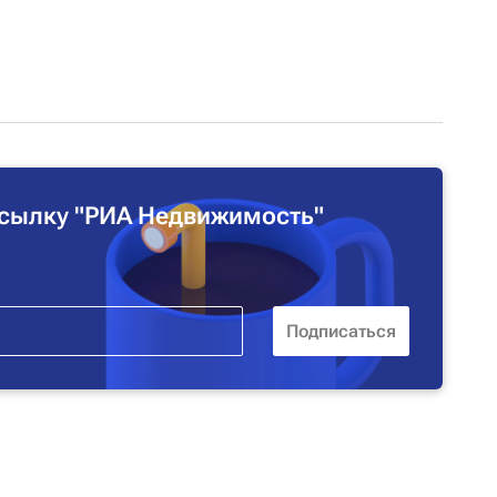
сылку "РИА Недвижимость"