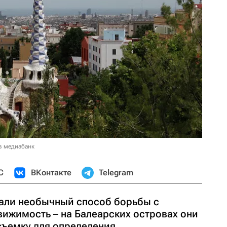
в медиабанк
С
ВКонтакте
Telegram
али необычный способ борьбы с
вижимость – на Балеарских островах они
ъемку для определения