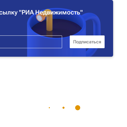
сылку "РИА Недвижимость"