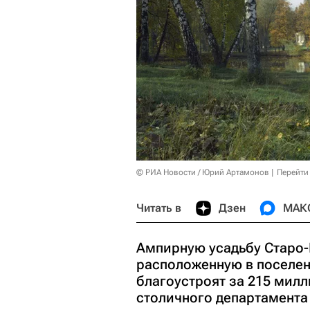
© РИА Новости / Юрий Артамонов
Перейти
Читать в
Дзен
МАК
Ампирную усадьбу Старо-Н
расположенную в поселе
благоустроят за 215 мил
столичного департамента 