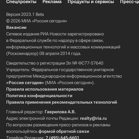
Спецпроекты
Реклама
Продукты и сервисы
Пресс-ц
Версия 2023.1 Beta
© 2026 МИА «Россия сегодня»
Вакансии
Сетевое издание РИА Новости зарегистрировано
в Федеральной службе по надзору в сфере связи,
информационных технологий и массовых коммуникаций
(Роскомнадзор) 08 апреля 2014 года.
Свидетельство о регистрации Эл № ФС77-57640
Учредитель: Федеральное государственное унитарное
предприятие Международное информационное агентство
«Россия сегодня»
(МИА «Россия сегодня»).
Правила использования материалов
Политика конфиденциальности
Правила применения рекомендательных технологий
Главный редактор:
Гаврилова А.В.
Адрес электронной почты Редакции:
realty@ria.ru
По вопросам размещения пресс-релизов и рекламы
воспользуйтесь
формой обратной связи
Телефон Редакции:
7 (495) 645-6601