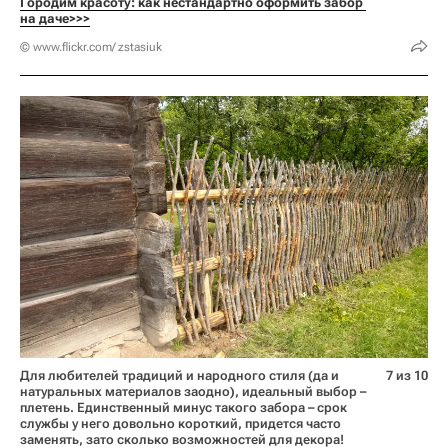
Городим красоту: как нестандартно оформить забор 
на даче>>>
© www.flickr.com/ zstasiuk
Для любителей традиций и народного стиля (да и
7 из 10
натуральных материалов заодно), идеальный выбор –
плетень. Единственный минус такого забора – срок
службы у него довольно короткий, придется часто
заменять, зато сколько возможностей для декора!