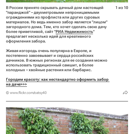
В России принято скрывать дачный дом настоящей
1 из 10
"паранджой" – двухметровыми непроницаемыми
ограждениями из профлиста или других суровых
материалов. Но ведь именно забор является "лицом"
загородного дома. Тем, кто хочет сделать свою дачу
более приветливой, сайт "
РИА Недвижимость
"
предлагает несколько идей для креативного
оформления забора.
Живая изгородь очень популярна в Европе, и
постепенно завоевывает и сердца российских
дачников. В южных регионах для ее создания можно
использовать традиционный самшит, в более
холодных – хвойные растения или барбарис.
Городим красоту: как нестандартно оформить забор 
на даче>>>
© www.flickr.com/oatsy40