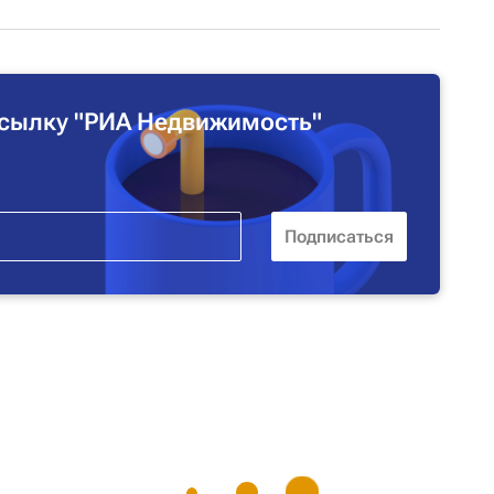
сылку "РИА Недвижимость"