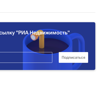
сылку "РИА Недвижимость"