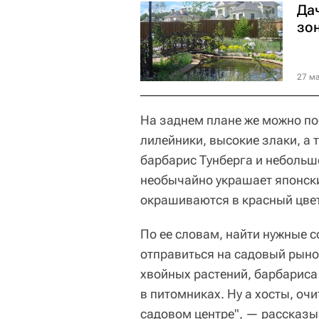
Да
зо
27 ма
На заднем плане же можно по
лилейники, высокие злаки, а 
барбарис Тунберга и небольш
необычайно украшает японски
окрашиваются в красный цвет
По ее словам, найти нужные с
отправиться на садовый рыно
хвойных растений, барбариса
в питомниках. Ну а хосты, оч
садовом центре", — рассказы