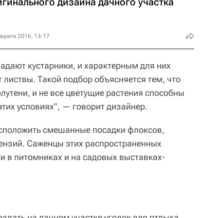
игинального дизайна дачного участка
враля 2016, 13:17
ладают кустарники, и характерным для них
 листвы. Такой подбор объясняется тем, что
лутени, и не все цветущие растения способны
этих условиях", — говорит дизайнер.
сположить смешанные посадки флоксов,
ензий. Саженцы этих распространенных
и в питомниках и на садовых выставках-
здать на дачном участке уголок для отдыха