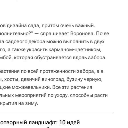
тов дизайна сада, притом очень важный.
ополнительно?" — спрашивает Воронова. По ее
та садового декора можно выполнить в двух
го, а также украсить карманом-цветником,
мбой, которая обустраивается вдоль забора.
астения по всей протяженности забора, а в
 хосты, девичий виноград, бузину черную,
ацкие можжевельники. Все эти растения
альных мероприятий по уходу, способны расти
укрытия на зиму.
котворный ландшафт: 10 идей