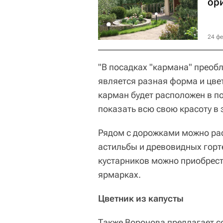
ор
24 фе
"В посадках "кармана" преоб
является разная форма и цвет
карман будет расположен в по
показать всю свою красоту в 
Рядом с дорожками можно ра
астильбы и древовидных горт
кустарников можно приобрест
ярмарках.
Цветник из капусты
Также Воронова предлагает со