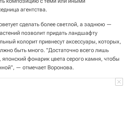
ить композицию с теми или иными
седница агентства.
оветует сделать более светлой, а заднюю —
 растений позволит придать ландшафту
льный колорит привнесут аксессуары, которых,
олжно быть много. "Достаточно всего лишь
, японский фонарик цвета серого камня, чтобы
ной", — отмечает Воронова.