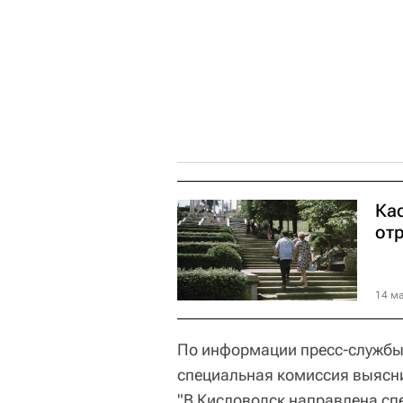
Ка
от
14 ма
По информации пресс-службы 
специальная комиссия выясн
"В Кисловодск направлена сп