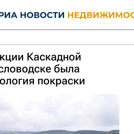
укции Каскадной
словодске была
ология покраски