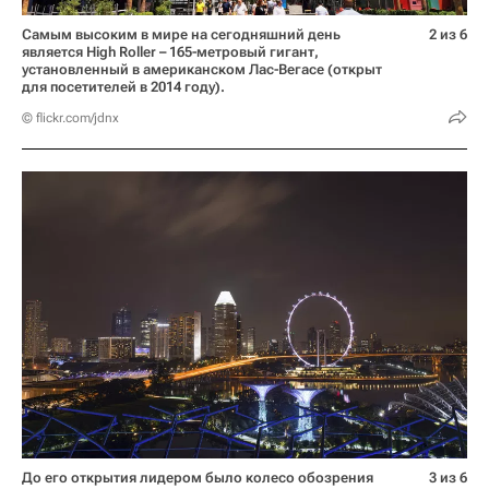
Самым высоким в мире на сегодняшний день
2 из 6
является High Roller – 165-метровый гигант,
установленный в американском Лас-Вегасе (открыт
для посетителей в 2014 году).
© flickr.com/jdnx
До его открытия лидером было колесо обозрения
3 из 6