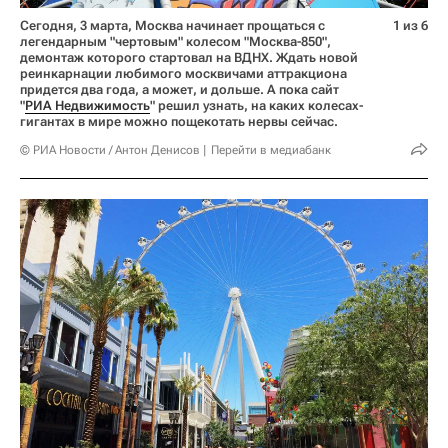
Сегодня, 3 марта, Москва начинает прощаться с
1 из 6
легендарным "чертовым" колесом "Москва-850",
демонтаж которого стартовал на ВДНХ. Ждать новой
реинкарнации любимого москвичами аттракциона
придется два года, а может, и дольше. А пока сайт
"
РИА Недвижимость
" решил узнать, на каких колесах-
гигантах в мире можно пощекотать нервы сейчас.
© РИА Новости / Антон Денисов
Перейти в медиабанк