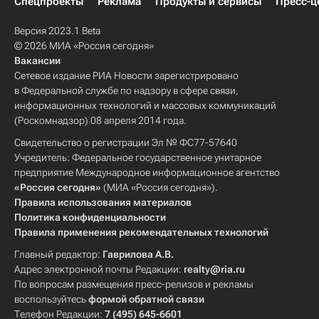
Спецпроекты
Реклама
Продукты и сервисы
Пресс-ц
Версия 2023.1 Beta
© 2026 МИА «Россия сегодня»
Вакансии
Сетевое издание РИА Новости зарегистрировано
в Федеральной службе по надзору в сфере связи,
информационных технологий и массовых коммуникаций
(Роскомнадзор) 08 апреля 2014 года.
Свидетельство о регистрации Эл № ФС77-57640
Учредитель: Федеральное государственное унитарное
предприятие Международное информационное агентство
«Россия сегодня»
(МИА «Россия сегодня»).
Правила использования материалов
Политика конфиденциальности
Правила применения рекомендательных технологий
Главный редактор:
Гаврилова А.В.
Адрес электронной почты Редакции:
realty@ria.ru
По вопросам размещения пресс-релизов и рекламы
воспользуйтесь
формой обратной связи
Телефон Редакции:
7 (495) 645-6601