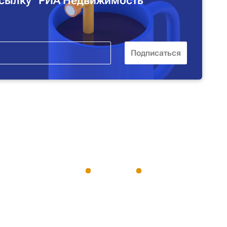
сылку "РИА Недвижимость"