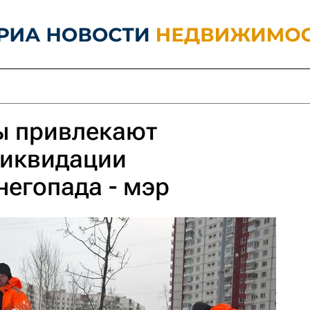
ы привлекают
ликвидации
негопада - мэр