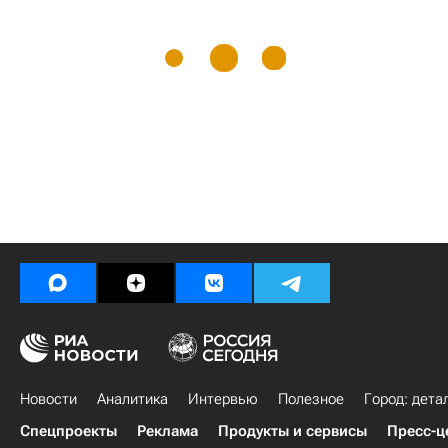
Новости
Аналитика
Интервью
Полезное
Город: дета
Спецпроекты
Реклама
Продукты и сервисы
Пресс-ц