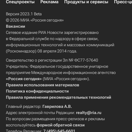
Спецпроекты
Реклама
Продукты и сервисы
Пресс-ц
Версия 2023.1 Beta
© 2026 МИА «Россия сегодня»
Вакансии
Сетевое издание РИА Новости зарегистрировано
в Федеральной службе по надзору в сфере связи,
информационных технологий и массовых коммуникаций
(Роскомнадзор) 08 апреля 2014 года.
Свидетельство о регистрации Эл № ФС77-57640
Учредитель: Федеральное государственное унитарное
предприятие Международное информационное агентство
«Россия сегодня»
(МИА «Россия сегодня»).
Правила использования материалов
Политика конфиденциальности
Правила применения рекомендательных технологий
Главный редактор:
Гаврилова А.В.
Адрес электронной почты Редакции:
realty@ria.ru
По вопросам размещения пресс-релизов и рекламы
воспользуйтесь
формой обратной связи
Телефон Редакции:
7 (495) 645-6601