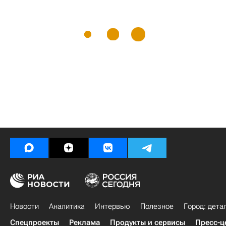
Новости
Аналитика
Интервью
Полезное
Город: дета
Спецпроекты
Реклама
Продукты и сервисы
Пресс-ц