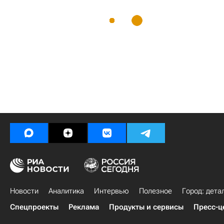
Новости
Аналитика
Интервью
Полезное
Город: дета
Спецпроекты
Реклама
Продукты и сервисы
Пресс-ц