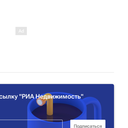
сылку "РИА Недвижимость"