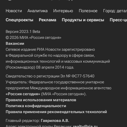
Новости
Аналитика
Интервью
Полезное
Город: дета
Спецпроекты
Реклама
Продукты и сервисы
Пресс-ц
Версия 2023.1 Beta
© 2026 МИА «Россия сегодня»
Вакансии
Сетевое издание РИА Новости зарегистрировано
в Федеральной службе по надзору в сфере связи,
информационных технологий и массовых коммуникаций
(Роскомнадзор) 08 апреля 2014 года.
Свидетельство о регистрации Эл № ФС77-57640
Учредитель: Федеральное государственное унитарное
предприятие Международное информационное агентство
«Россия сегодня»
(МИА «Россия сегодня»).
Правила использования материалов
Политика конфиденциальности
Правила применения рекомендательных технологий
Главный редактор:
Гаврилова А.В.
Адрес электронной почты Редакции:
realty@ria.ru