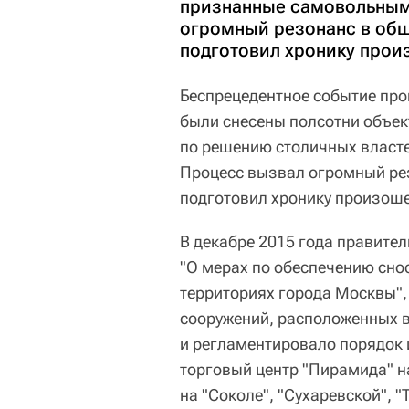
признанные самовольным
огромный резонанс в общ
подготовил хронику про
Беспрецедентное событие про
были снесены полсотни объек
по решению столичных власт
Процесс вызвал огромный ре
подготовил хронику произош
В декабре 2015 года правите
"О мерах по обеспечению сно
территориях города Москвы",
сооружений, расположенных в
и регламентировало порядок 
торговый центр "Пирамида" н
на "Соколе", "Сухаревской", "