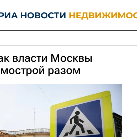
ак власти Москвы
амострой разом