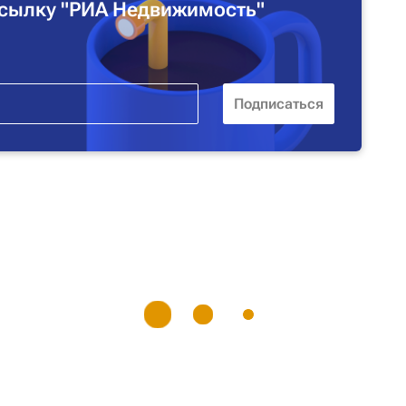
сылку "РИА Недвижимость"