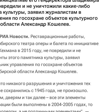
 инициативе его гендиректора Владимира
повредили и не уничтожили какие-либо
а культуры, заявил журналистам в
ения по госохране объектов культурного
области Александр Кошелев.
 РИА Новости.
Реставрационные работы,
бирского театра оперы и балета по инициативе
ехмана в 2015 году, не повредили и не
нты этого памятника культуры, заявил
ьник управления по госохране объектов
бирской области Александр Кошелев.
что никакого разрушения и уничтожения тех
е сохранились с 1945 года, не произошло.
, дверям и так далее – все эти элементы
рации были выполнены в 2004-2005 годах, то
воделом, а не подлинными элементами", —