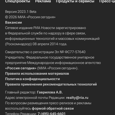
Спецпроекты
Реклама
Продукты и сервисы
Пресс-ц
Версия 2023.1 Beta
© 2026 МИА «Россия сегодня»
Вакансии
Сетевое издание РИА Новости зарегистрировано
в Федеральной службе по надзору в сфере связи,
информационных технологий и массовых коммуникаций
(Роскомнадзор) 08 апреля 2014 года.
Свидетельство о регистрации Эл № ФС77-57640
Учредитель: Федеральное государственное унитарное
предприятие Международное информационное агентство
«Россия сегодня»
(МИА «Россия сегодня»).
Правила использования материалов
Политика конфиденциальности
Правила применения рекомендательных технологий
Главный редактор:
Гаврилова А.В.
Адрес электронной почты Редакции:
realty@ria.ru
По вопросам размещения пресс-релизов и рекламы
воспользуйтесь
формой обратной связи
Телефон Редакции:
7 (495) 645-6601