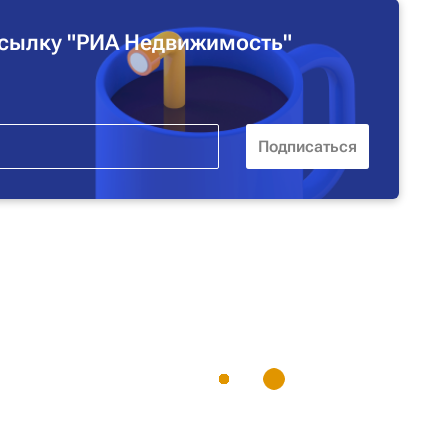
сылку "РИА Недвижимость"