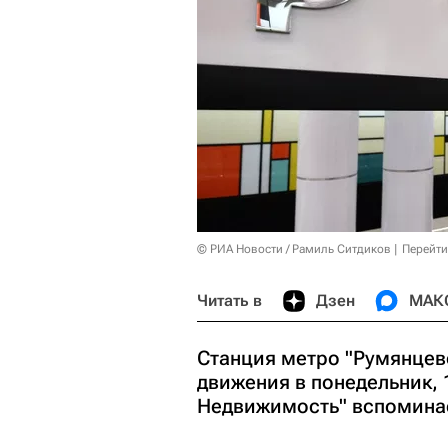
© РИА Новости / Рамиль Ситдиков
Перейти
Читать в
Дзен
МАК
Станция метро "Румянцев
движения в понедельник, 
Недвижимость" вспоминае