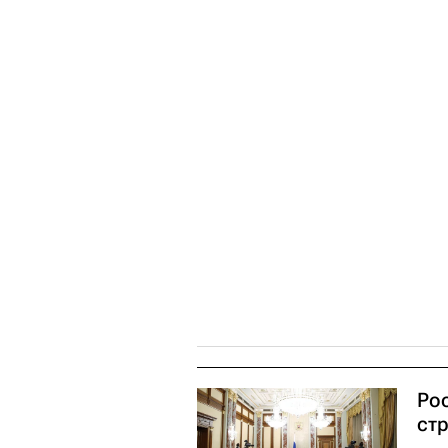
Ро
ст