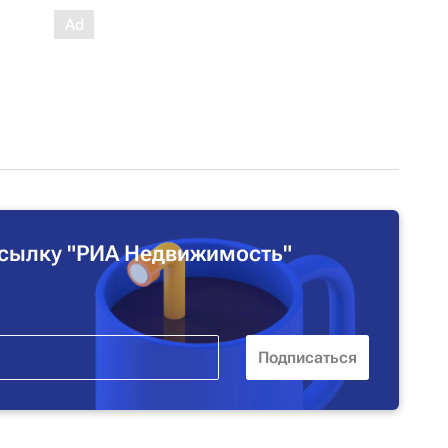
сылку "РИА Недвижимость"