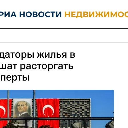
даторы жилья в
шат расторгать
сперты