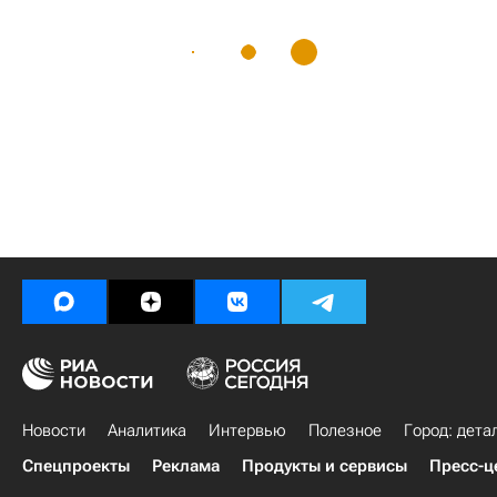
Новости
Аналитика
Интервью
Полезное
Город: дета
Спецпроекты
Реклама
Продукты и сервисы
Пресс-ц