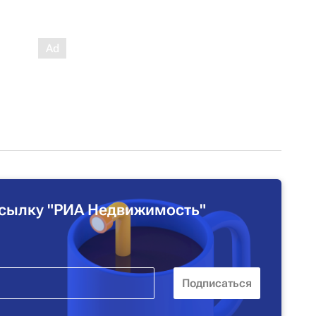
сылку "РИА Недвижимость"