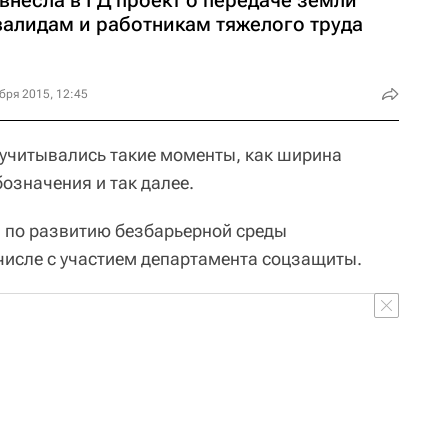
внесла в ГД проект о передаче земли
валидам и работникам тяжелого труда
бря 2015, 12:45
ы учитывались такие моменты, как ширина
означения и так далее.
а по развитию безбарьерной среды
 числе с участием департамента соцзащиты.