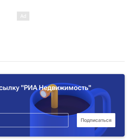
сылку "РИА Недвижимость"