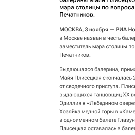
балерины Майи Плисецкой
мэра столицы по вопроса
Печатников.
МОСКВА, 3 ноября — РИА Но
в Москве назван в честь бал
заместитель мэра столицы по
Печатников.
Выдающаяся балерина, прима
Майя Плисецкая скончалась 2
от сердечного приступа. Плис
выдающихся танцовщиц XX век
Одиллия в «Лебедином озере»
Хозяйка медной горы в «Кам
в одноименном балете Глазуно
Плисецкая оставалась в балет