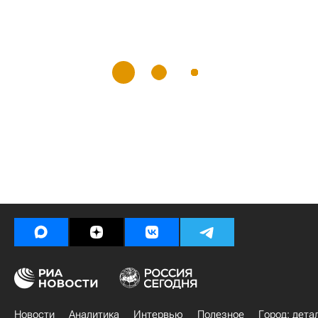
Новости
Аналитика
Интервью
Полезное
Город: дета