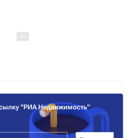
сылку "РИА Недвижимость"