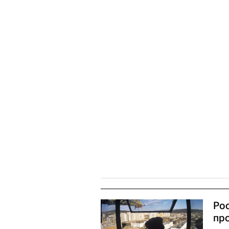
Ро
пр