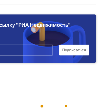
сылку "РИА Недвижимость"