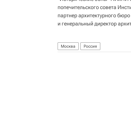
попечительского совета Инсти
партнер архитектурного бюр
и генеральный директор архи
Москва
Россия