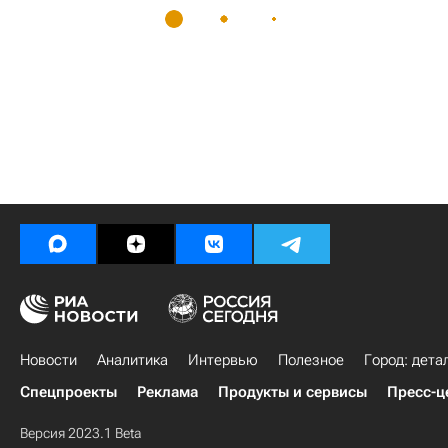
Новости
Аналитика
Интервью
Полезное
Город: дета
Спецпроекты
Реклама
Продукты и сервисы
Пресс-ц
Версия 2023.1 Beta