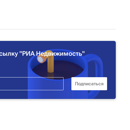
сылку "РИА Недвижимость"