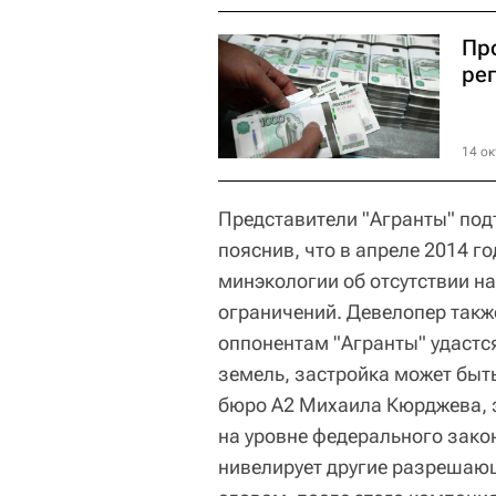
Пр
ре
14 ок
Представители "Агранты" под
пояснив, что в апреле 2014 
минэкологии об отсутствии н
ограничений. Девелопер такж
оппонентам "Агранты" удастс
земель, застройка может быт
бюро А2 Михаила Кюрджева, 
на уровне федерального зако
нивелирует другие разрешающ