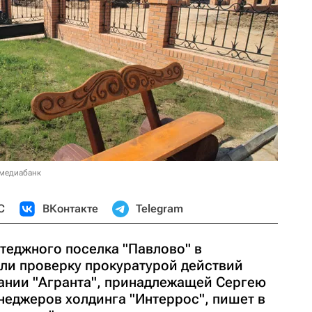
 медиабанк
С
ВКонтакте
Telegram
теджного поселка "Павлово" в
и проверку прокуратурой действий
ании "Агранта", принадлежащей Сергею
неджеров холдинга "Интеррос", пишет в