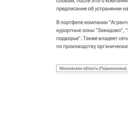
словам, после этого компания
предписание об устранении на
В портфеле компании "Агранта
курортные зоны "Завидово", 
подворье". Также владеет сет
по производству органически
Московская область (Подмосковье)