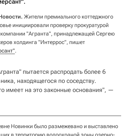
мерсант".
Новости.
Жители премиального коттеджного
овье инициировали проверку прокуратурой
 компании "Агранта", принадлежащей Сергею
жеров холдинга "Интеррос", пишет
рсант"
.
Агранта" пытается распродать более 6
ника, находящегося по соседству.
то имеет на это законные основания", —
евне Новинки было размежевано и выставлено
дящих в территорию водоохраной зоны озерно-