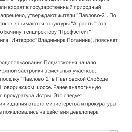
мли входят в государственный природный
запрещено, утверждают жители "Павлово-2". По
стков занимаются структуры "Агранты": эта
 Бачину, гендиректору "Профэстейт"
инга "Интеррос" Владимира Потанина), поясняет
иродопользования Подмосковья начало
можной застройки земельных участков,
поселку "Павлово-2" в Павловской Слободе
 Новорижском шоссе. Ранее аналогичную
я прокуратура Истры. Это следует
и издания ответа министерства и прокуратуры
е пожаловались на действия девелопера