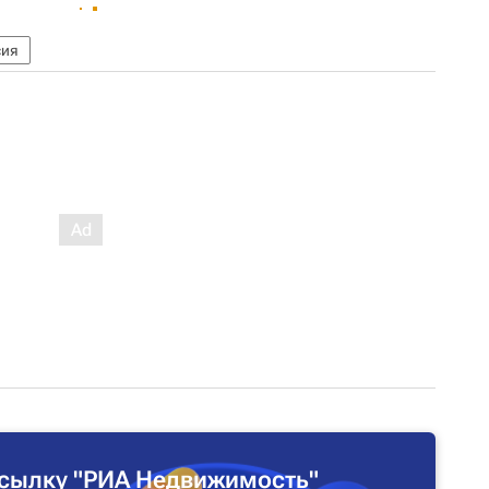
сия
сылку "РИА Недвижимость"