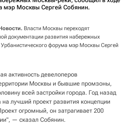
абережных Москвы-реки, сообщил в ходе
а мэр Москвы Сергей Собянин.
Новости.
Власти Москвы переходят
ной документации развития набережных
е Урбанистического форума мэр Москвы Сергей
ная активность девелоперов
территории Москвы и бывшие промзоны,
ловину всей застройки города. Год назад
а на лучший проект развития концепции
Проект огромный, он затрагивает 200
ии", — сказал Собянин.