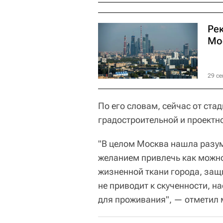
Ре
Мос
29 се
По его словам, сейчас от ста
градостроительной и проектн
"В целом Москва нашла разу
желанием привлечь как можн
жизненной ткани города, защ
не приводит к скученности, н
для проживания", — отметил 