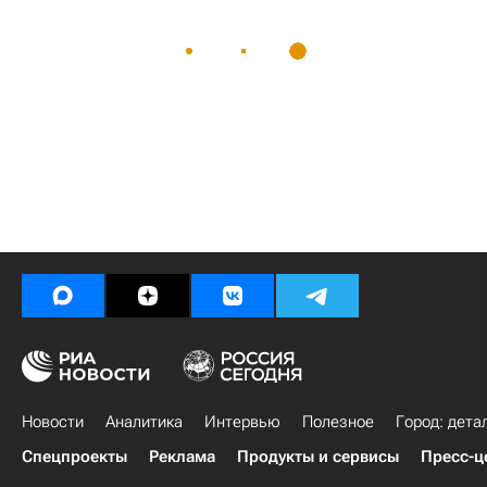
Новости
Аналитика
Интервью
Полезное
Город: дета
Спецпроекты
Реклама
Продукты и сервисы
Пресс-ц