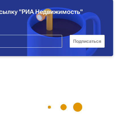
сылку "РИА Недвижимость"