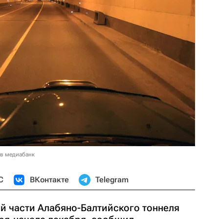
 в медиабанк
С
ВКонтакте
Telegram
ой части Алабяно-Балтийского тоннеля