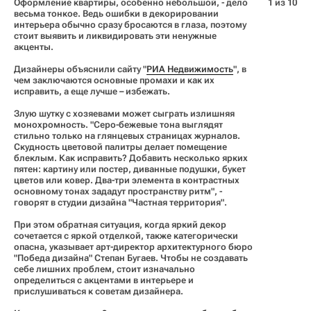
Оформление квартиры, особенно небольшой, - дело
1 из 10
весьма тонкое. Ведь ошибки в декорировании
интерьера обычно сразу бросаются в глаза, поэтому
стоит выявить и ликвидировать эти ненужные
акценты.
Дизайнеры объяснили сайту "
РИА Недвижимость
", в
чем заключаются основные промахи и как их
исправить, а еще лучше – избежать.
Злую шутку с хозяевами может сыграть излишняя
монохромность. "Серо-бежевые тона выглядят
стильно только на глянцевых страницах журналов.
Скудность цветовой палитры делает помещение
блеклым. Как исправить? Добавить несколько ярких
пятен: картину или постер, диванные подушки, букет
цветов или ковер. Два-три элемента в контрастных
основному тонах зададут пространству ритм", -
говорят в студии дизайна "Частная территория".
При этом обратная ситуация, когда яркий декор
сочетается с яркой отделкой, также категорически
опасна, указывает арт-директор архитектурного бюро
"Победа дизайна" Степан Бугаев. Чтобы не создавать
себе лишних проблем, стоит изначально
определиться с акцентами в интерьере и
прислушиваться к советам дизайнера.