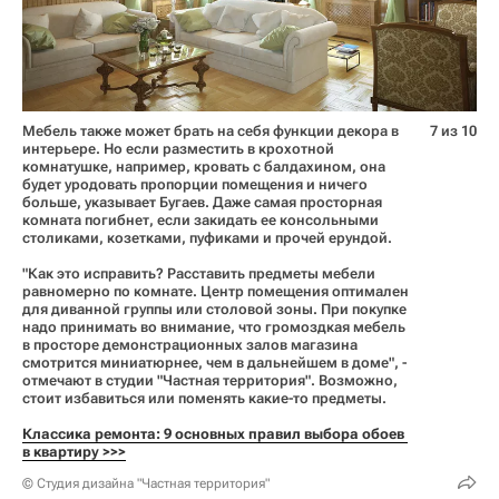
Мебель также может брать на себя функции декора в
7 из 10
интерьере. Но если разместить в крохотной
комнатушке, например, кровать с балдахином, она
будет уродовать пропорции помещения и ничего
больше, указывает Бугаев. Даже самая просторная
комната погибнет, если закидать ее консольными
столиками, козетками, пуфиками и прочей ерундой.
"Как это исправить? Расставить предметы мебели
равномерно по комнате. Центр помещения оптимален
для диванной группы или столовой зоны. При покупке
надо принимать во внимание, что громоздкая мебель
в просторе демонстрационных залов магазина
смотрится миниатюрнее, чем в дальнейшем в доме", -
отмечают в студии "Частная территория". Возможно,
стоит избавиться или поменять какие-то предметы.
Классика ремонта: 9 основных правил выбора обоев 
в квартиру >>>
© Студия дизайна "Частная территория"