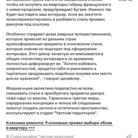
чтобы не получить из квартиры гибрид французского
с нижегородским, предупреждает Бугаев. Именно так
будет выглядеть ваш интерьер, если вы захотите
поэкспериментировать и разбавить стиль прованс
декором под хохлому.
Особенно страдают дома заядлых путешественников,
которые привозят из дальних стран
крупноформатные предметы в этническом стиле,
которые совсем не подходят под оформление
интерьера. Этот декор зачастую не вписывается в
общую стилистику интерьера и со временем
полностью деформирует ее. "Хотите избежать
неприятностей, придется себя ограничивать и
тщательно продумывать подобные покупки или место
для их хранения", - говорит дизайнер.
Модная ныне эклектика подвластна не всем,
смешивать стили и приобретать предметы декора
тоже надо со вкусом. Гармония и чувство меры,
определение концепции и четкое ей следование
помогут создать уютное и эстетичное пространство,
консультируют в студии "Частная территория".
Классика ремонта: 9 основных правил выбора обоев 
в квартиру >>>
© Студия дизайна "Частная территория"