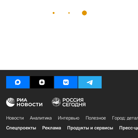
Новости
Аналитика
Интервью
Полезное
Город: дета
Спецпроекты
Реклама
Продукты и сервисы
Пресс-ц