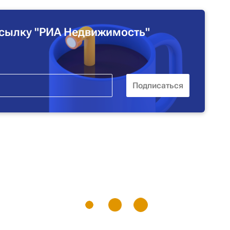
сылку "РИА Недвижимость"