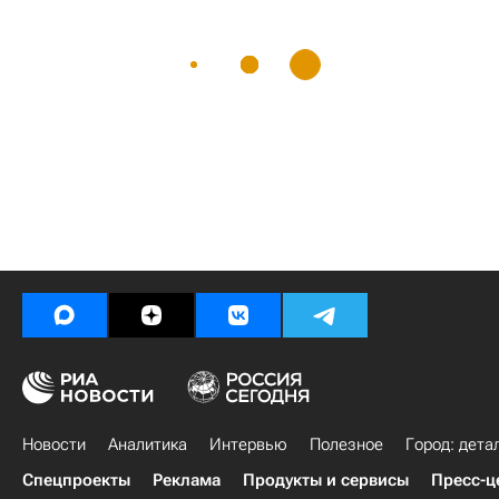
Новости
Аналитика
Интервью
Полезное
Город: дета
Спецпроекты
Реклама
Продукты и сервисы
Пресс-ц