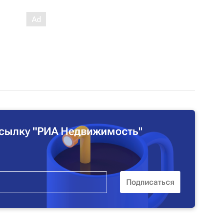
сылку "РИА Недвижимость"