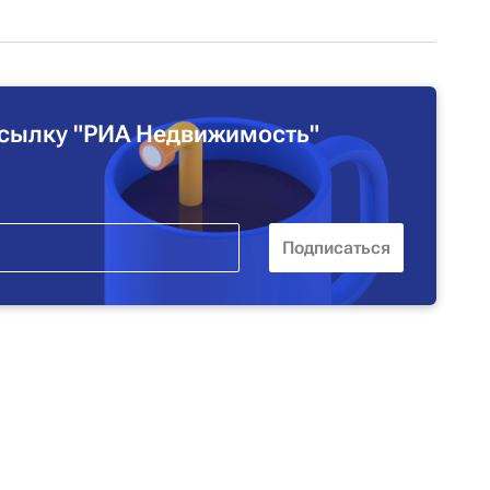
сылку "РИА Недвижимость"