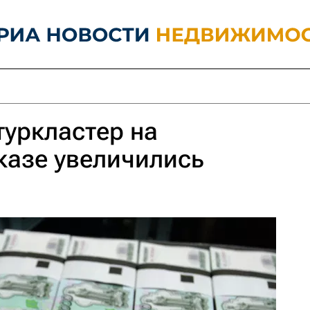
туркластер на
казе увеличились