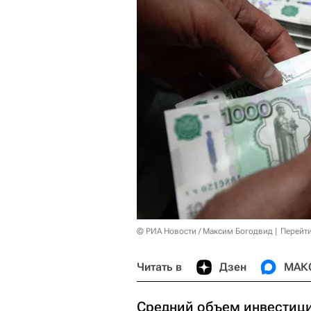
© РИА Новости / Максим Богодвид
Перейт
Читать в
Дзен
МАК
Средний объем инвестици