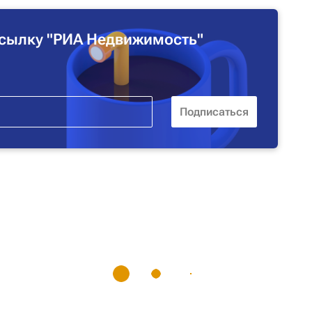
сылку "РИА Недвижимость"