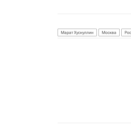
Марат Хуснуллин
Москва
Ро