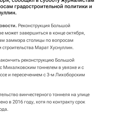
ября, сообщил в субботу журналистам
осам градостроительной политики и
нуллин.
овости.
Реконструкция Большой
е может завершиться в конце октября,
там заммэра столицы по вопросам
и строительства Марат Хуснуллин.
закончить реконструкцию Большой
с Михалковским тоннелем в увязке и с
се и пересечением с 3-м Лихоборским
тельство винчестерного тоннеля на улице
но в 2016 году, хотя по контракту срок
ода.