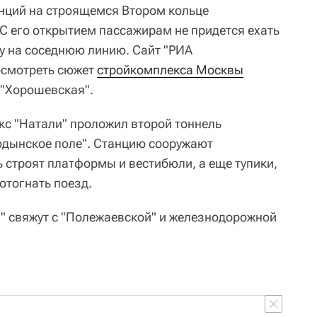
нций на строящемся Втором кольце
С его открытием пассажирам не придется ехать
ку на соседнюю линию. Сайт "РИА
осмотреть сюжет
стройкомплекса Москвы
 "Хорошевская".
с "Натали" проложил второй тоннель
одынское поле". Станцию сооружают
ь строят платформы и вестибюли, а еще тупики,
отогнать поезд.
" свяжут с "Полежаевской" и железнодорожной