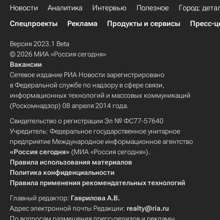
Новости
Аналитика
Интервью
Полезное
Город: дета
Спецпроекты
Реклама
Продукты и сервисы
Пресс-ц
Версия 2023.1 Beta
© 2026 МИА «Россия сегодня»
Вакансии
Сетевое издание РИА Новости зарегистрировано
в Федеральной службе по надзору в сфере связи,
информационных технологий и массовых коммуникаций
(Роскомнадзор) 08 апреля 2014 года.
Свидетельство о регистрации Эл № ФС77-57640
Учредитель: Федеральное государственное унитарное
предприятие Международное информационное агентство
«Россия сегодня»
(МИА «Россия сегодня»).
Правила использования материалов
Политика конфиденциальности
Правила применения рекомендательных технологий
Главный редактор:
Гаврилова А.В.
Адрес электронной почты Редакции:
realty@ria.ru
По вопросам размещения пресс-релизов и рекламы