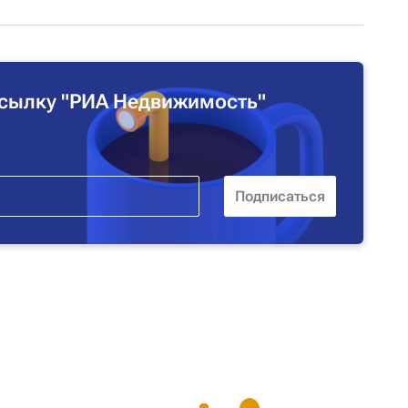
сылку "РИА Недвижимость"