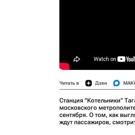
Читать в
Дзен
МАК
Станция "Котельники" Та
московского метрополите
сентября. О том, как выг
ждут пассажиров, смотри