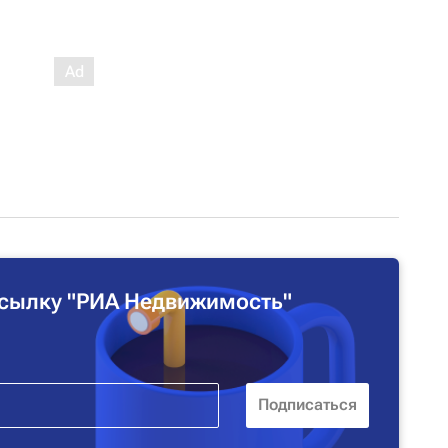
сылку "РИА Недвижимость"